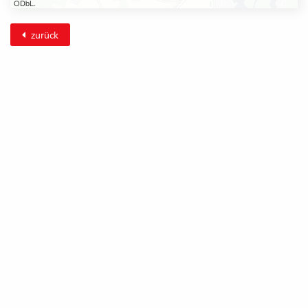
ODbL.
zurück