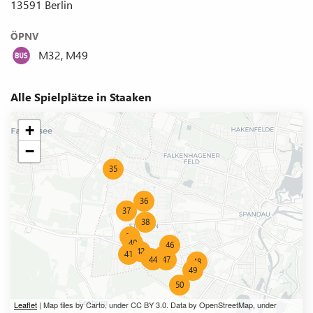
13591 Berlin
ÖPNV
M32, M49
Alle Spielplätze in Staaken
+
−
Leaflet
| Map tiles by Carto, under CC BY 3.0. Data by OpenStreetMap, under